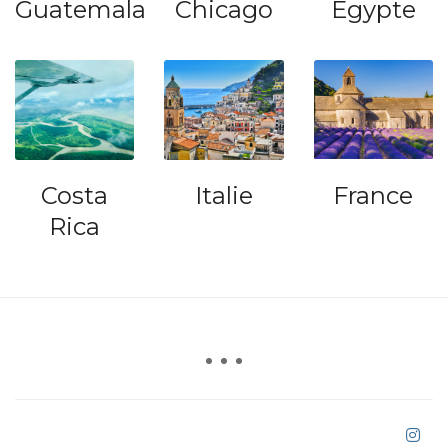
Guatemala
Chicago
Egypte
Costa
Italie
France
Rica